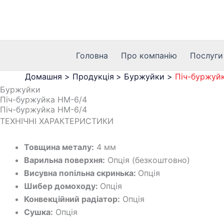
Перейти
Menu
Menu
до
вмісту
Головна
Про компанію
Послуги
Домашня
Продукція
Буржуйки
Піч-буржуй
Буржуйки
Піч-буржуйка HM-6/4
Піч-буржуйка HM-6/4
ТЕХНІЧНІ ХАРАКТЕРИСТИКИ
Товщина металу:
4 мм
Варильна поверхня:
Опція (безкоштовно)
Висувна попільна скринька:
Опція
Шибер домоходу:
Опція
Конвекційний радіатор:
Опція
Сушка:
Опція