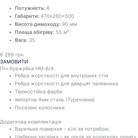
Потужність:
6
Габарити:
470x260x500
Висота димоходу:
90 мм
Площа обігріву:
55
м²
Вага:
35
6 299 грн
ЗАМОВИТИ
Піч-буржуйка HM-6/4
Ребра жорсткості для внутрішніх стін
Ребра жорсткості для дверцят паливника
Термостійка фарба
Імпортна 4мм сталь (Туреччина)
Посилені колосники
Додаткова комплектація
Варильна поверхня – є/ні за потребою.
Шиберна заслінка – як опція за додаткову оплату.