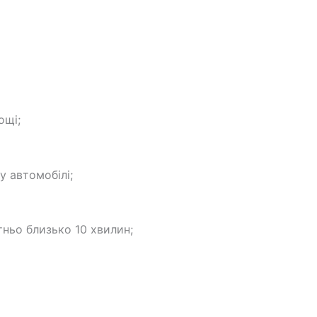
ощі;
у автомобілі;
тньо близько 10 хвилин;